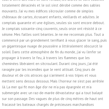
totalement déracinés et le sol s’est dérobé comme des sables
mouvants. J’ai vu mes édifices s’écrouler comme de simples
châteaux de cartes, écrasant enfants, vieillards et adultes. Je
comptais quarante et une églises, seules six sont encore debout.
Je comptais soixante-cinq couvents, seuls onze ont résisté à ce
séisme. Mes failles sont béantes. Je ne me reconnais plus. Tout a
commencé par un grondement terrifiant à vous glacer le sang, puis
un gigantesque nuage de poussière a littéralement obscurcit le
soleil. Dans cette atmosphère de fin du monde, j’ai vu l’enfer se
propager à travers le feu, à travers les flammes que les
cheminées libéraient en s’écroulant. Durant cinq jours, j’ai été
ravagée par les incendies que le vent attisait. Cinq jours de
douleur et de cris atroces qui s’arriment à vos tripes et vous
mettent sens dessus dessous. Mais l’horreur ne s’est pas arrêtée
là. La mer qui fit mon âge d’or ne m’a pas épargnée et m’a
submergée avec un raz-de-marée dévastateur qui a tout balayé
sur son passage. Des vagues de plus de cinq mètres de haut ont
fracassé les bateaux chargés de précieuses marchandises