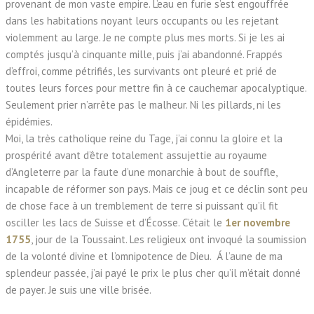
provenant de mon vaste empire. L’eau en furie s’est engouffrée
dans les habitations noyant leurs occupants ou les rejetant
violemment au large. Je ne compte plus mes morts. Si je les ai
comptés jusqu’à cinquante mille, puis j’ai abandonné. Frappés
d’effroi, comme pétrifiés, les survivants ont pleuré et prié de
toutes leurs forces pour mettre fin à ce cauchemar apocalyptique.
Seulement prier n’arrête pas le malheur. Ni les pillards, ni les
épidémies.
Moi, la très catholique reine du Tage, j’ai connu la gloire et la
prospérité avant d’être totalement assujettie au royaume
d’Angleterre par la faute d’une monarchie à bout de souffle,
incapable de réformer son pays. Mais ce joug et ce déclin sont peu
de chose face à un tremblement de terre si puissant qu’il fit
osciller les lacs de Suisse et d’Écosse. C’était le
1er novembre
1755
, jour de la Toussaint. Les religieux ont invoqué la soumission
de la volonté divine et l’omnipotence de Dieu. Á l’aune de ma
splendeur passée, j’ai payé le prix le plus cher qu’il m’était donné
de payer. Je suis une ville brisée.