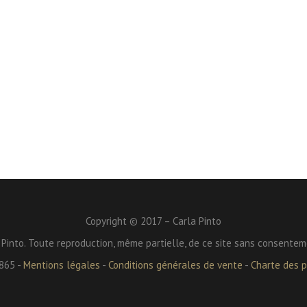
Copyright © 2017 – Carla Pinto
 Pinto. Toute reproduction, même partielle, de ce site sans consentem
865 -
Mentions légales
-
Conditions générales de vente
-
Charte des pr