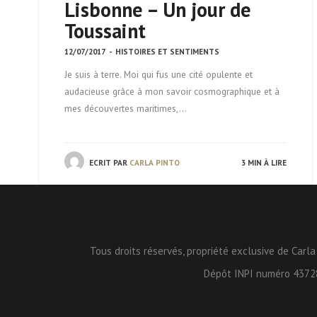
Lisbonne – Un jour de
Toussaint
12/07/2017
-
HISTOIRES ET SENTIMENTS
Je suis à terre. Moi qui fus une cité opulente et
audacieuse grâce à mon savoir cosmographique et à
mes découvertes maritimes,…
ECRIT PAR
CARLA PINTO
3 MIN À LIRE
Tous droits réservés, propriété exclusive de Carla
Dépôt INPI numéro 4372