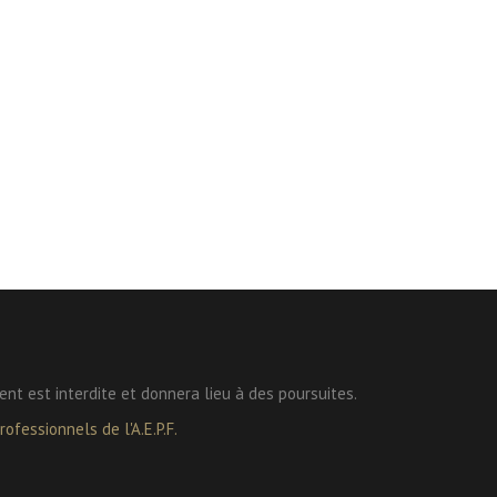
ent est interdite et donnera lieu à des poursuites.
ofessionnels de l'A.E.P.F.