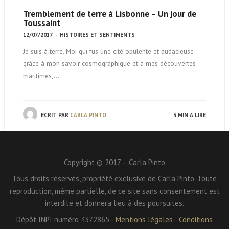
Tremblement de terre à Lisbonne – Un jour de
Toussaint
12/07/2017
-
HISTOIRES ET SENTIMENTS
Je suis à terre. Moi qui fus une cité opulente et audacieuse
grâce à mon savoir cosmographique et à mes découvertes
maritimes,…
ECRIT PAR
CARLA PINTO
3 MIN À LIRE
Copyright © 2017 – Carla Pinto
Tous droits réservés, propriété exclusive de Carla Pinto. Toute
reproduction, même partielle, de ce site sans consentement est
interdite et donnera lieu à des poursuites.
Dépôt INPI numéro 4372865 -
Mentions légales
-
Conditions