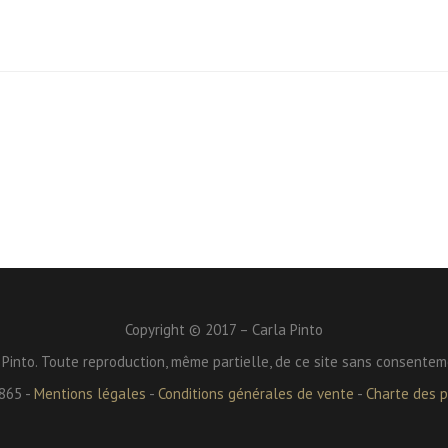
Copyright © 2017 – Carla Pinto
 Pinto. Toute reproduction, même partielle, de ce site sans consentem
865 -
Mentions légales
-
Conditions générales de vente
-
Charte des pr