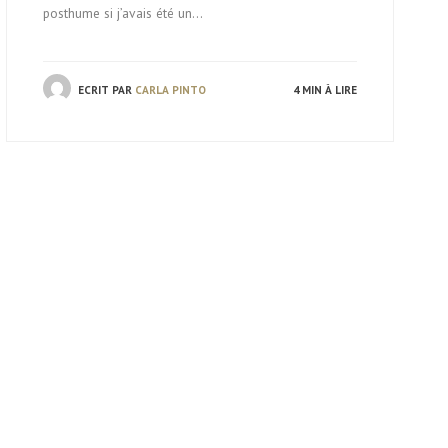
posthume si j’avais été un…
ECRIT PAR
CARLA PINTO
4 MIN À LIRE