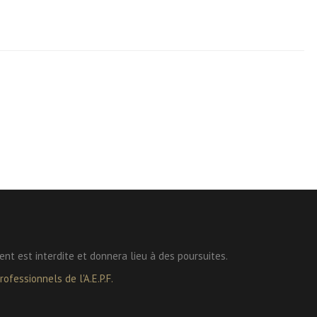
ent est interdite et donnera lieu à des poursuites.
ofessionnels de l'A.E.P.F.