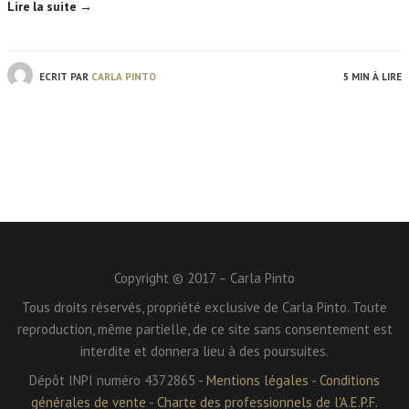
Lire la suite →
ECRIT PAR
CARLA PINTO
5 MIN À LIRE
Copyright © 2017 – Carla Pinto
Tous droits réservés, propriété exclusive de Carla Pinto. Toute
reproduction, même partielle, de ce site sans consentement est
interdite et donnera lieu à des poursuites.
Dépôt INPI numéro 4372865 -
Mentions légales
-
Conditions
générales de vente
-
Charte des professionnels de l'A.E.P.F.