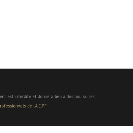
ent est interdite et donnera lieu à des poursuites.
ofessionnels de l'A.E.P.F.