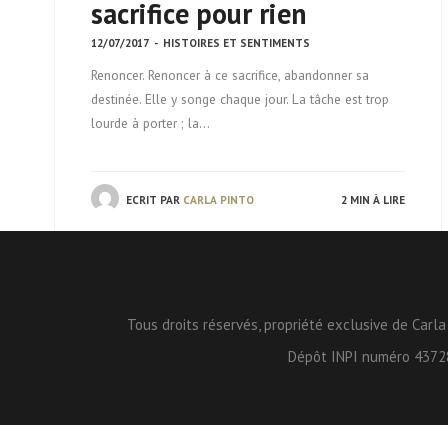
sacrifice pour rien
12/07/2017
-
HISTOIRES ET SENTIMENTS
Renoncer. Renoncer à ce sacrifice, abandonner sa
destinée. Elle y songe chaque jour. La tâche est trop
lourde à porter ; la…
ECRIT PAR
CARLA PINTO
2 MIN À LIRE
Tous droits réservés, propriété exclusive de Carla
Dépôt INPI numéro 4372