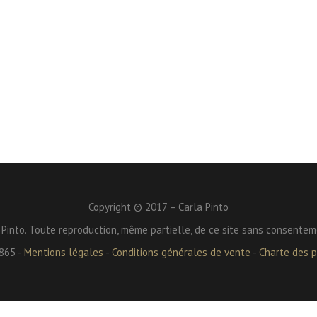
Copyright © 2017 – Carla Pinto
 Pinto. Toute reproduction, même partielle, de ce site sans consentem
865 -
Mentions légales
-
Conditions générales de vente
-
Charte des pr