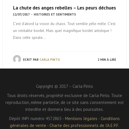
La chute des anges rebelles – Les peurs déchues
12/07/2017
-
HISTOIRES ET SENTIMENTS
C’est d’abord la vision du chaos. Tout semble pêle-mêle. C’est
un véritable bordel. Mais quel magnifique bordel artistique !
Dans cette spirale…
ECRIT PAR
CARLA PINTO
2 MIN À LIRE
Copyright © 2017 – Carla Pinto
Tous droits réservés, propriété exclusive de Carla Pinto. Toute
reproduction, même partielle, de ce site sans consentement est
interdite et donnera lieu à des poursuites.
Dépôt INPI numéro 4372865 -
Mentions légales
-
Conditions
générales de vente
-
Charte des professionnels de l'A.E.P.F.