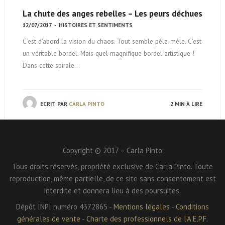
La chute des anges rebelles – Les peurs déchues
12/07/2017
-
HISTOIRES ET SENTIMENTS
C’est d’abord la vision du chaos. Tout semble pêle-mêle. C’est
un véritable bordel. Mais quel magnifique bordel artistique !
Dans cette spirale…
ECRIT PAR
CARLA PINTO
2 MIN À LIRE
Copyright © 2017 – Carla Pinto
Tous droits réservés, propriété exclusive de Carla Pinto. Toute
reproduction, même partielle, de ce site sans consentement est
interdite et donnera lieu à des poursuites.
Dépôt INPI numéro 4372865 -
Mentions légales
-
Conditions
générales de vente
-
Charte des professionnels de l'A.E.P.F.